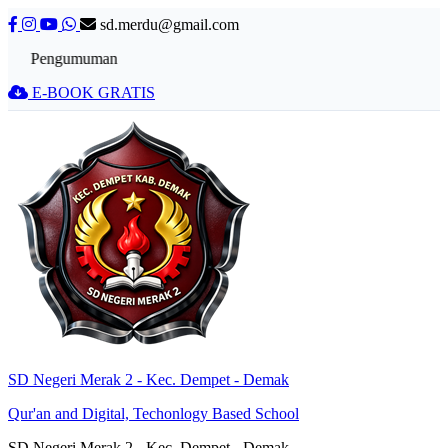
sd.merdu@gmail.com
Pengumuman
E-BOOK GRATIS
SD Negeri Merak 2 - Kec. Dempet - Demak
Qur'an and Digital, Techonlogy Based School
SD Negeri Merak 2 - Kec. Dempet - Demak