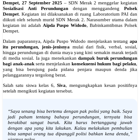
Dempet, 27 September 2025
– SDN Merak 2 menggelar kegiatan
Sosialisasi Anti Perundungan
dengan menggandeng
Polsek
Dempet
. Kegiatan ini dilaksanakan di ruang Laboratorium PAI dan
diikuti oleh seluruh murid SDN Merak 2. Narasumber utama dalam
kegiatan ini adalah
Aipda Puspo Widodo
, Babinkamtibmas Polsek
Dempet.
Dalam paparannya, Aipda Puspo Widodo menjelaskan tentang
apa
itu perundungan, jenis-jenisnya
mulai dari fisik, verbal, sosial,
hingga perundungan di dunia maya yang kini semakin marak terjadi
di media sosial. Ia juga menekankan
dampak buruk perundungan
bagi anak-anak
serta menjelaskan
konsekuensi hukum bagi pelaku
,
yang bisa berujung pada pidana penjara maupun denda jika
pelanggarannya tergolong berat.
Salah satu siswa kelas 6,
Siva
, mengungkapkan kesan positifnya
setelah mengikuti kegiatan tersebut.
“Saya senang bisa bertemu dengan pak polisi yang baik. Saya
jadi paham tentang bahaya perundungan, ternyata bisa
berakibat sangat buruk. Kita harus bertanggung jawab
dengan apa yang kita lakukan. Kalau melakukan pembulian
bisa sampai orang tua dipanggil polisi bahkan kena denda,”
ujarnya polos.