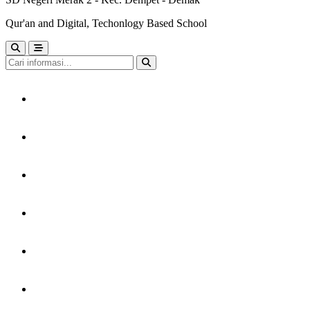
Qur'an and Digital, Techonlogy Based School
HOME
TENTANG KAMI
LAYANAN
PERPUSTAKAAN
KARYA MURID
GTK