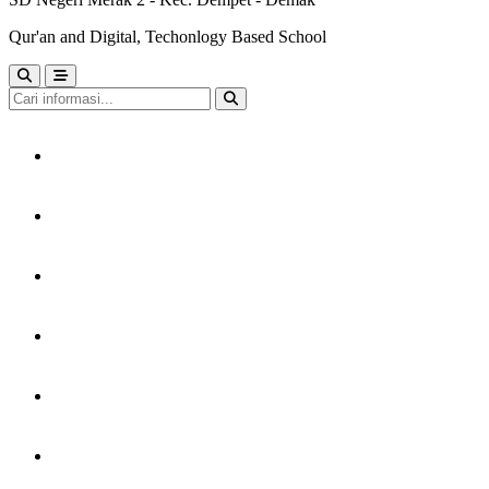
Qur'an and Digital, Techonlogy Based School
HOME
TENTANG KAMI
LAYANAN
PERPUSTAKAAN
KARYA MURID
GTK