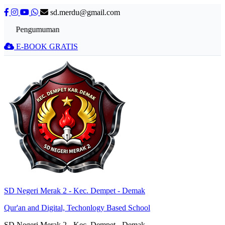
sd.merdu@gmail.com
Pengumuman
E-BOOK GRATIS
SD Negeri Merak 2 - Kec. Dempet - Demak
Qur'an and Digital, Techonlogy Based School
SD Negeri Merak 2 - Kec. Dempet - Demak