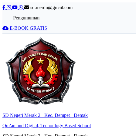
sd.merdu@gmail.com
Pengumuman
E-BOOK GRATIS
SD Negeri Merak 2 - Kec. Dempet - Demak
Qur'an and Digital, Techonlogy Based School
SD Negeri Merak 2 - Kec. Dempet - Demak