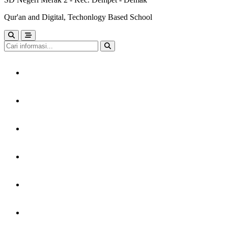
Qur'an and Digital, Techonlogy Based School
HOME
TENTANG KAMI
LAYANAN
PERPUSTAKAAN
KARYA MURID
GTK