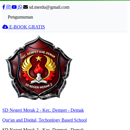
sd.merdu@gmail.com
Pengumuman
E-BOOK GRATIS
SD Negeri Merak 2 - Kec. Dempet - Demak
Qur'an and Digital, Techonlogy Based School
SD Negeri Merak 2 - Kec. Dempet - Demak