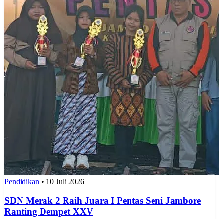
Pendidikan
•
10 Juli 2026
SDN Merak 2 Raih Juara I Pentas Seni Jambore
Ranting Dempet XXV