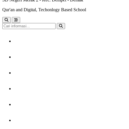
Qur'an and Digital, Techonlogy Based School
HOME
TENTANG KAMI
LAYANAN
PERPUSTAKAAN
KARYA MURID
GTK