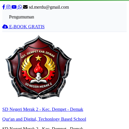
sd.merdu@gmail.com
Pengumuman
E-BOOK GRATIS
SD Negeri Merak 2 - Kec. Dempet - Demak
Qur'an and Digital, Techonlogy Based School
SD Negeri Merak 2 - Kec. Dempet - Demak