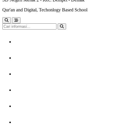
Qur'an and Digital, Techonlogy Based School
HOME
TENTANG KAMI
LAYANAN
PERPUSTAKAAN
KARYA MURID
GTK