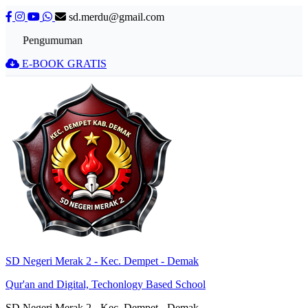
sd.merdu@gmail.com
Pengumuman
E-BOOK GRATIS
SD Negeri Merak 2 - Kec. Dempet - Demak
Qur'an and Digital, Techonlogy Based School
SD Negeri Merak 2 - Kec. Dempet - Demak