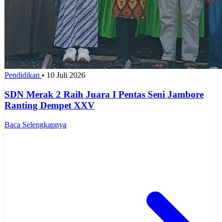
Pendidikan
•
10 Juli 2026
SDN Merak 2 Raih Juara I Pentas Seni Jambore
Ranting Dempet XXV
Baca Selengkapnya