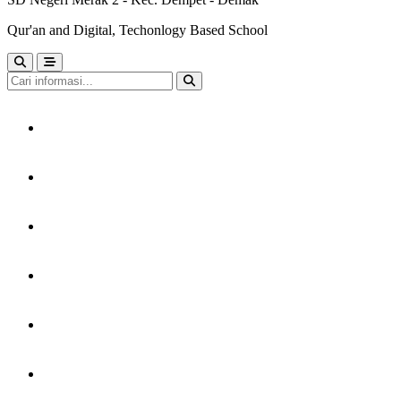
Qur'an and Digital, Techonlogy Based School
HOME
TENTANG KAMI
LAYANAN
PERPUSTAKAAN
KARYA MURID
GTK