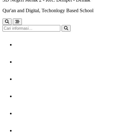
Qur'an and Digital, Techonlogy Based School
HOME
TENTANG KAMI
LAYANAN
PERPUSTAKAAN
KARYA MURID
GTK