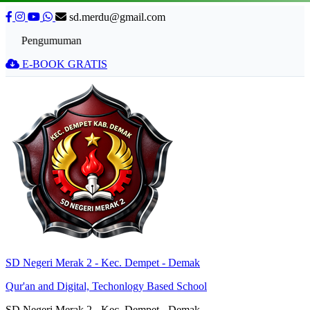
sd.merdu@gmail.com
Pengumuman
E-BOOK GRATIS
SD Negeri Merak 2 - Kec. Dempet - Demak
Qur'an and Digital, Techonlogy Based School
SD Negeri Merak 2 - Kec. Dempet - Demak