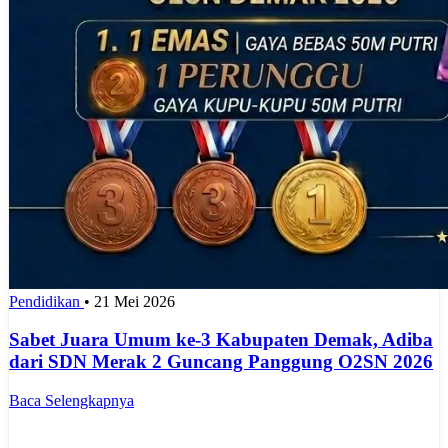
Pendidikan
•
21 Mei 2026
Sabet Juara Umum ke-3 Kabupaten Demak, Adiba
dari SDN Merak 2 Guncang Panggung O2SN 2026
Baca Selengkapnya