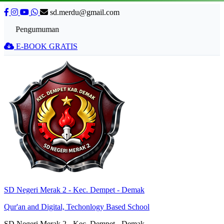
sd.merdu@gmail.com
Pengumuman
E-BOOK GRATIS
SD Negeri Merak 2 - Kec. Dempet - Demak
Qur'an and Digital, Techonlogy Based School
SD Negeri Merak 2 - Kec. Dempet - Demak