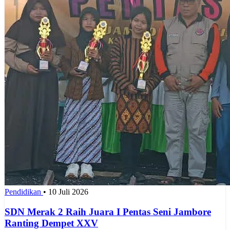
Pendidikan
•
10 Juli 2026
SDN Merak 2 Raih Juara I Pentas Seni Jambore
Ranting Dempet XXV