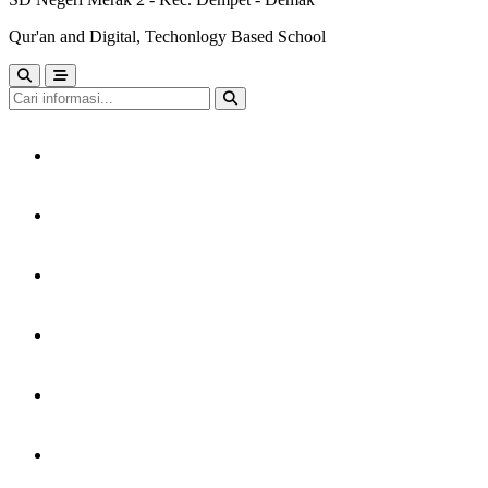
Qur'an and Digital, Techonlogy Based School
HOME
TENTANG KAMI
LAYANAN
PERPUSTAKAAN
KARYA MURID
GTK