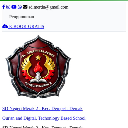
sd.merdu@gmail.com
Pengumuman
E-BOOK GRATIS
SD Negeri Merak 2 - Kec. Dempet - Demak
Qur'an and Digital, Techonlogy Based School
SD Negeri Merak 2 - Kec. Dempet - Demak