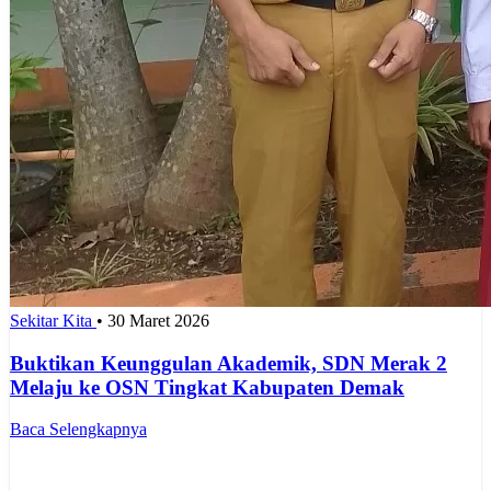
Sekitar Kita
•
30 Maret 2026
Buktikan Keunggulan Akademik, SDN Merak 2
Melaju ke OSN Tingkat Kabupaten Demak
Baca Selengkapnya