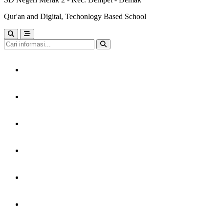
Qur'an and Digital, Techonlogy Based School
HOME
TENTANG KAMI
LAYANAN
PERPUSTAKAAN
KARYA MURID
GTK